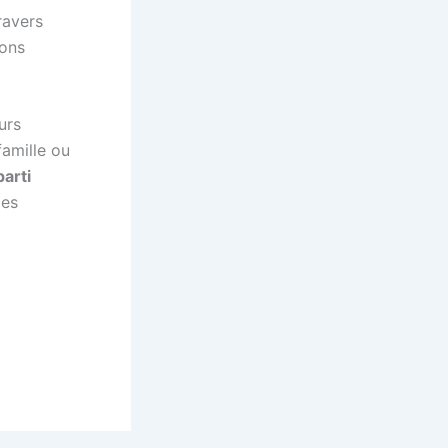
ravers
ons
urs
famille ou
arti
des