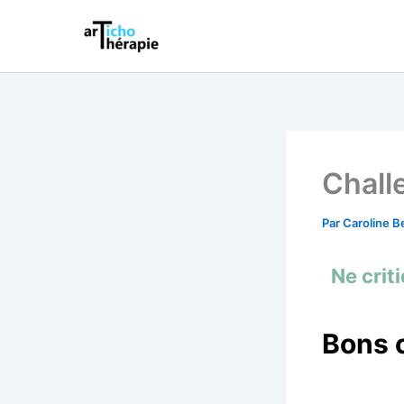
Aller
au
contenu
Chall
Par
Caroline B
Ne crit
Bons 