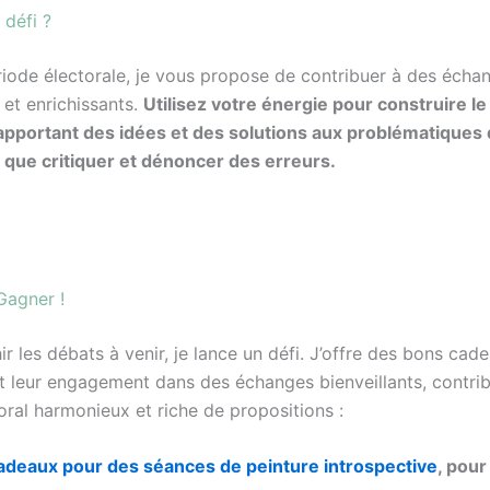
 défi ?
riode électorale, je vous propose de contribuer à des écha
 et enrichissants.
Utilisez votre énergie pour construire 
pportant des idées et des solutions aux problématiques
t que critiquer et dénoncer des erreurs.
Gagner !
hir les débats à venir, je lance un défi. J’offre des bons ca
t leur engagement dans des échanges bienveillants, contri
oral harmonieux et riche de propositions :
adeau
x
pour
des séances
de peinture introspective
,
pour