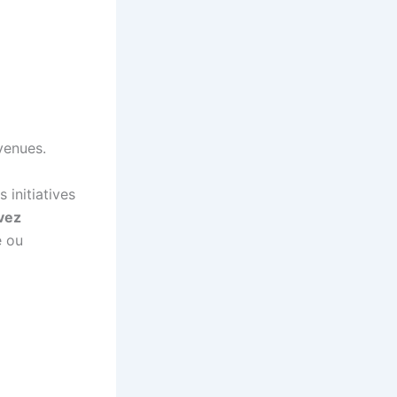
nvenues.
 initiatives
vez
e ou