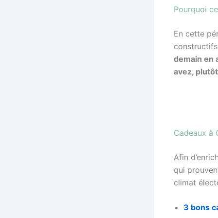
Pourquoi ce
En cette pé
constructifs
demain en a
avez, plutô
Cadeaux à 
Afin d’enric
qui prouven
climat élect
3
bon
s
c