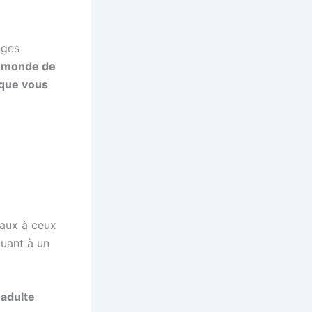
nges
le monde de
 que vous
deaux à ceux
buant à un
 adulte